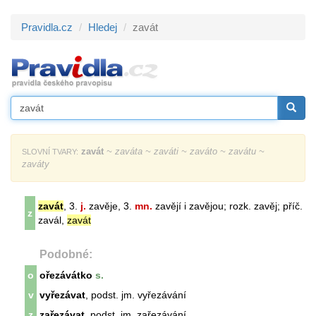
Pravidla.cz
Hledej
zavát
zavát
~ zaváta ~ zaváti ~ zaváto ~ zavátu ~
SLOVNÍ TVARY:
zaváty
zavát
, 3.
j.
zavěje, 3.
mn.
zavějí i zavějou; rozk. zavěj; příč.
z
zavál,
zavát
Podobné:
o
ořezávátko
s.
v
vyřezávat
, podst. jm. vyřezávání
z
zařezávat
, podst. jm. zařezávání