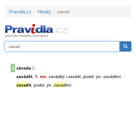
Pravidla.cz
Hledej
zavad
z
závada
ž.
zavádět
, 3.
mn.
zavádějí i zavádí; podst. jm. zavádění
zavad
it
, podst. jm.
zavad
ění