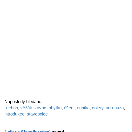
Naposledy hledáno:
ťechno
,
věžák
,
zavad
,
obytku
,
ěšení
,
eunika
,
doksy
,
arkebuza
,
introdukce
,
stavebnice
Najít ve Slovníku rýmů
zavad