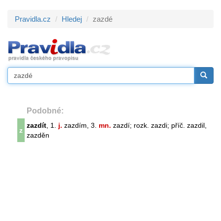
Pravidla.cz
Hledej
zazdé
Podobné:
zazdít
, 1.
j.
zazdím, 3.
mn.
zazdí; rozk. zazdi; příč. zazdil,
z
zazděn