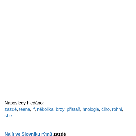
Naposledy hledáno:
zazdé
,
teena
,
if
,
několika
,
brzy
,
přistaň
,
hnologie
,
čiho
,
rohní
,
she
Najít ve Slovníku rýmů
zazdé