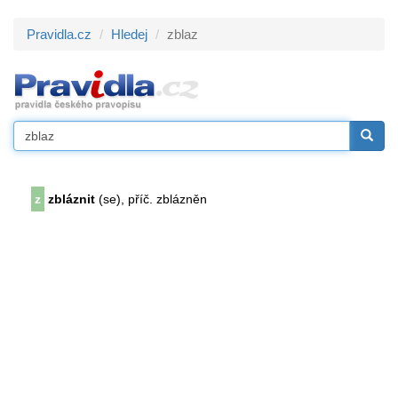
Pravidla.cz
Hledej
zblaz
z
zbláznit
(se), příč. zblázněn