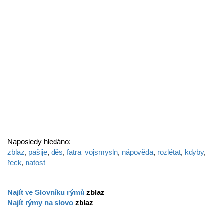
Naposledy hledáno:
zblaz
,
pašije
,
děs
,
fatra
,
vojsmysln
,
nápověda
,
rozlétat
,
kdyby
,
řeck
,
natost
Najít ve Slovníku rýmů
zblaz
Najít rýmy na slovo
zblaz