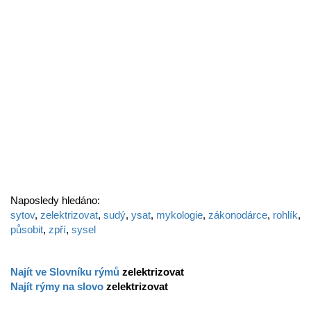
Naposledy hledáno:
sytov
,
zelektrizovat
,
sudý
,
ysat
,
mykologie
,
zákonodárce
,
rohlík
,
působit
,
zpří
,
sysel
Najít ve Slovníku rýmů
zelektrizovat
Najít rýmy na slovo
zelektrizovat