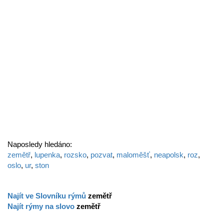
Naposledy hledáno:
zemětř
,
lupenka
,
rozsko
,
pozvat
,
maloměšť
,
neapolsk
,
roz
,
oslo
,
ur
,
ston
Najít ve Slovníku rýmů
zemětř
Najít rýmy na slovo
zemětř