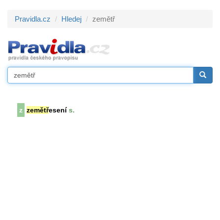
Pravidla.cz
Hledej
zemětř
z
zemětř
esení
s.