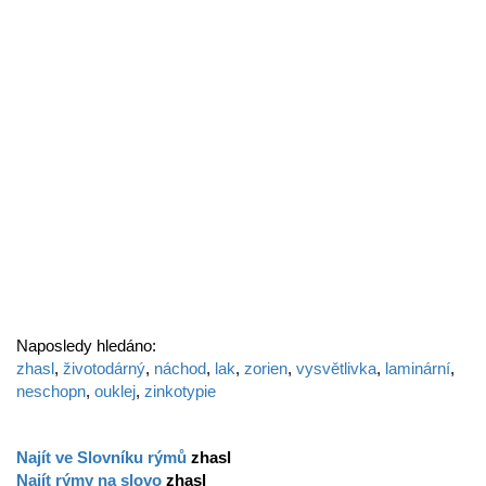
Naposledy hledáno:
zhasl
,
životodárný
,
náchod
,
lak
,
zorien
,
vysvětlivka
,
laminární
,
neschopn
,
ouklej
,
zinkotypie
Najít ve Slovníku rýmů
zhasl
Najít rýmy na slovo
zhasl