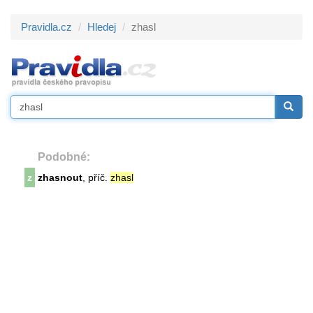
Pravidla.cz
Hledej
zhasl
Podobné:
z
zhasnout
, příč.
zhasl