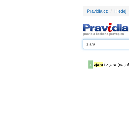
Pravidla.cz
Hledej
z
zjara
i z jara (na ja