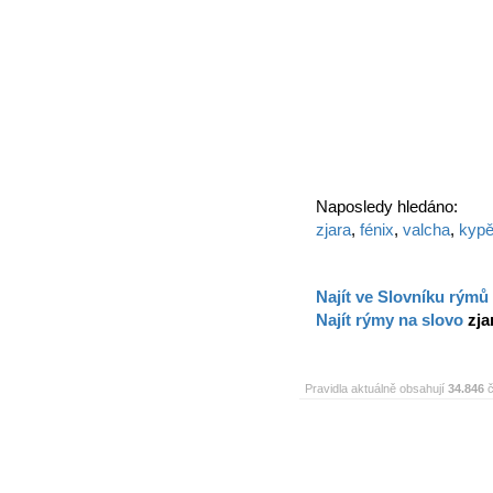
Naposledy hledáno:
zjara
,
fénix
,
valcha
,
kypě
Najít ve Slovníku rýmů
Najít rýmy na slovo
zja
Pravidla aktuálně obsahují
34.846
č