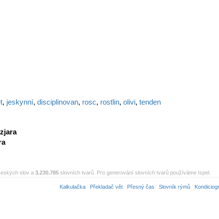
t
,
jeskynní
,
disciplinovan
,
rosc
,
rostlin
,
olivi
,
tenden
zjara
ra
eských slov a
3.230.785
slovních tvarů. Pro generování slovních tvarů používáme Ispel.
Kalkulačka
Překladač vět
Přesný čas
Slovník rýmů
Kondiciog