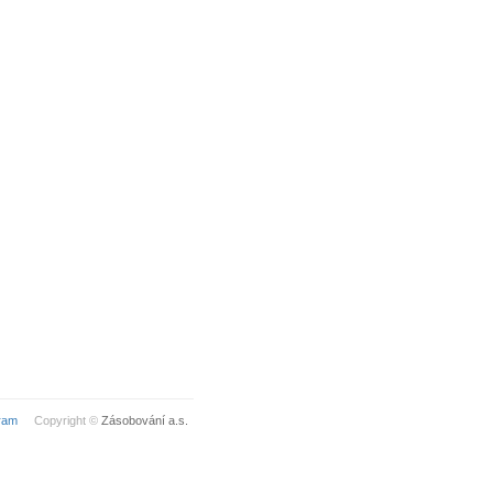
ram
Copyright ©
Zásobování a.s.