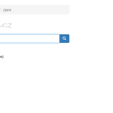
zjara
ře)