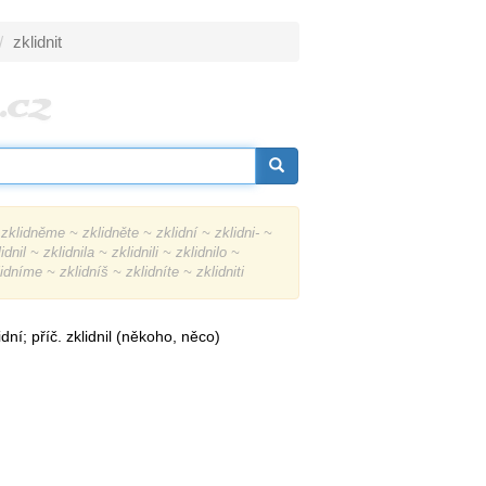
zklidnit
zklidněme ~ zklidněte ~ zklidní ~ zklidni- ~
dnil ~ zklidnila ~ zklidnili ~ zklidnilo ~
idníme ~ zklidníš ~ zklidníte ~ zklidniti
idní; příč. zklidnil (někoho, něco)