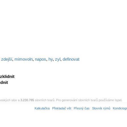
,
zdejší
,
mimovoln
,
napos
,
hy
,
zyl
,
definovat
zklidnit
idnit
eských slov a
3.230.785
slovních tvarů. Pro generování slovních tvarů používáme Ispel.
Kalkulačka
Překladač vět
Přesný čas
Slovník rýmů
Kondiciog