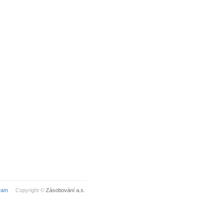
ram
Copyright ©
Zásobování a.s.