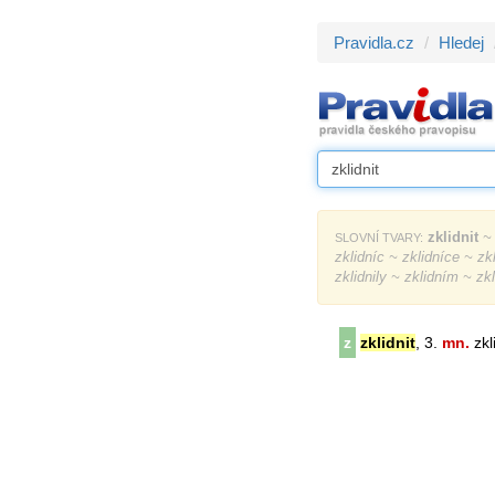
Pravidla.cz
Hledej
zklidnit
~ 
SLOVNÍ TVARY:
zklidníc ~ zklidníce ~ zkli
zklidnily ~ zklidním ~ zkl
z
zklidnit
, 3.
mn.
zkl