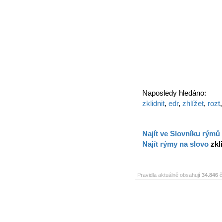
Naposledy hledáno:
zklidnit
,
edr
,
zhlížet
,
rozt
Najít ve Slovníku rýmů
Najít rýmy na slovo
zkl
Pravidla aktuálně obsahují
34.846
č