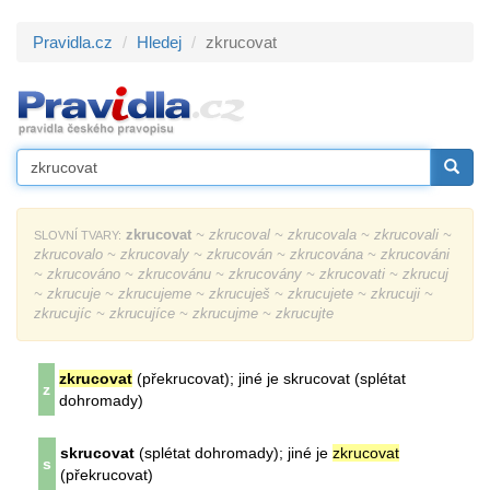
Pravidla.cz
Hledej
zkrucovat
zkrucovat
~ zkrucoval ~ zkrucovala ~ zkrucovali ~
SLOVNÍ TVARY:
zkrucovalo ~ zkrucovaly ~ zkrucován ~ zkrucována ~ zkrucováni
~ zkrucováno ~ zkrucovánu ~ zkrucovány ~ zkrucovati ~ zkrucuj
~ zkrucuje ~ zkrucujeme ~ zkrucuješ ~ zkrucujete ~ zkrucuji ~
zkrucujíc ~ zkrucujíce ~ zkrucujme ~ zkrucujte
zkrucovat
(překrucovat); jiné je skrucovat (splétat
z
dohromady)
skrucovat
(splétat dohromady); jiné je
zkrucovat
s
(překrucovat)