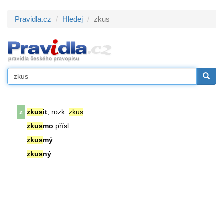
Pravidla.cz
Hledej
zkus
z
zkus
it
, rozk.
zkus
zkus
mo
přísl.
zkus
mý
zkus
ný