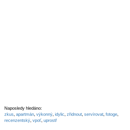
Naposledy hledáno:
zkus
,
apartmán
,
výkonný
,
idylic
,
zřidnout
,
servírovat
,
fotoge
,
recenzentský
,
vpoť
,
uprostř