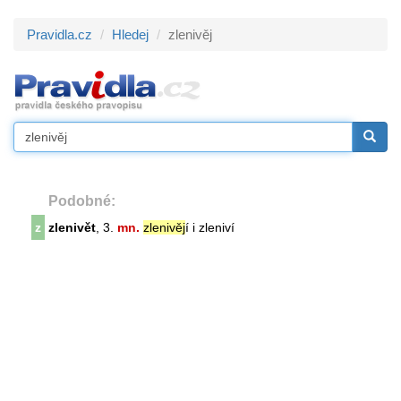
Pravidla.cz
Hledej
zlenivěj
Podobné:
z
zlenivět
, 3.
mn.
zlenivěj
í i zleniví