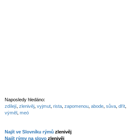
Naposledy hledáno:
zdílejí
,
zlenivěj
,
vyjmut
,
rista
,
zapomenou
,
abode
,
sůva
,
dřít
,
výměl
,
meó
Najít ve Slovníku rýmů
zlenivěj
Najít rýmy na slovo
zlenivěj