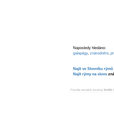
Naposledy hledáno:
galapágy
,
znárodnění
,
p
Najít ve Slovníku rýmů
Najít rýmy na slovo
zn
Pravidla aktuálně obsahují
34.846
č