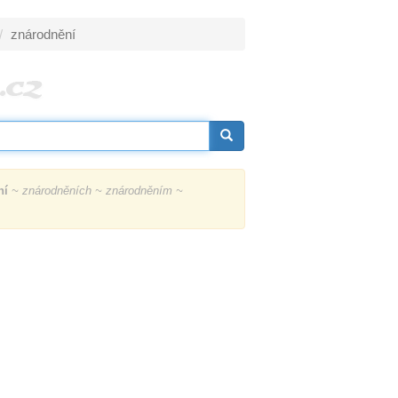
znárodnění
ní
~ znárodněních ~ znárodněním ~