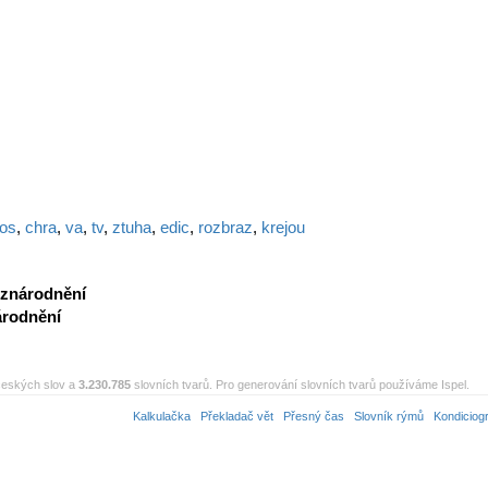
ros
,
chra
,
va
,
tv
,
ztuha
,
edic
,
rozbraz
,
krejou
znárodnění
árodnění
eských slov a
3.230.785
slovních tvarů. Pro generování slovních tvarů používáme Ispel.
Kalkulačka
Překladač vět
Přesný čas
Slovník rýmů
Kondiciog