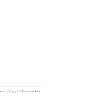
ram
Copyright ©
Zásobování a.s.