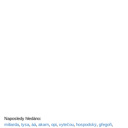
Naposledy hledáno:
miliarda
,
tysa
,
áá
,
akarn
,
opi
,
vytečou
,
hospodský
,
gřegoři
,