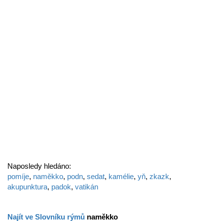
Naposledy hledáno:
pomíje
,
naměkko
,
podn
,
sedat
,
kamélie
,
yň
,
zkazk
,
akupunktura
,
padok
,
vatikán
Najít ve Slovníku rýmů
naměkko