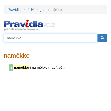
Pravidla.cz
Hledej
naměkko
naměkko
n
naměkko
i na měkko (např. být)