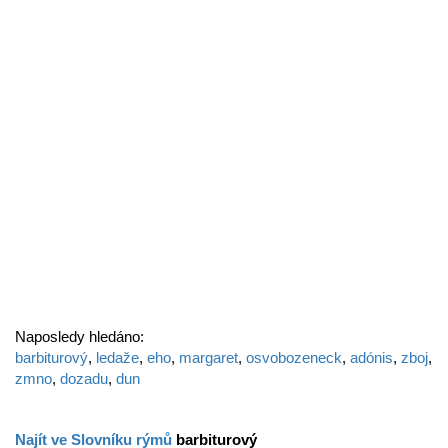
Naposledy hledáno:
barbiturový
,
ledaže
,
eho
,
margaret
,
osvobozeneck
,
adónis
,
zboj
,
zmno
,
dozadu
,
dun
Najít ve Slovníku rýmů
barbiturový