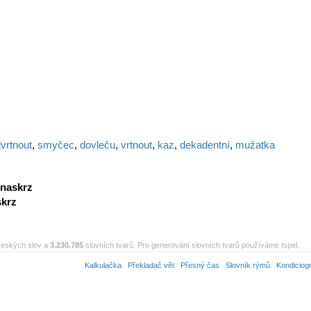
vrtnout
,
smyčec
,
dovleču
,
vrtnout
,
kaz
,
dekadentní
,
mužatka
naskrz
skrz
eských slov a
3.230.785
slovních tvarů. Pro generování slovních tvarů používáme Ispel.
Kalkulačka
Překladač vět
Přesný čas
Slovník rýmů
Kondiciog