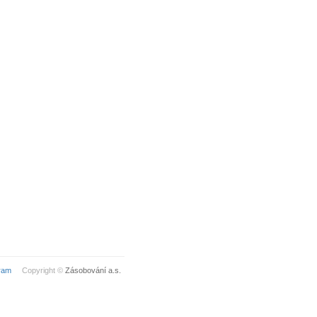
ram
Copyright ©
Zásobování a.s.