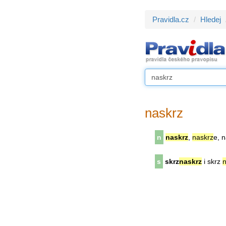
Pravidla.cz
Hledej
naskrz
n
naskrz
,
naskrz
e, n
s
skrz
naskrz
i skrz
n