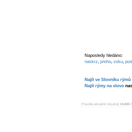
Naposledy hledáno:
naskrz
,
preho
,
vsku
,
pod
Najít ve Slovníku rýmů
Najít rýmy na slovo
na
Pravidla aktuálně obsahují
34.846
č