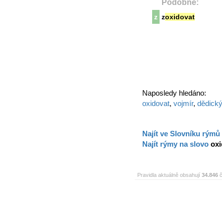
Podobné:
z
z
oxidovat
Naposledy hledáno:
oxidovat
,
vojmír
,
dědick
Najít ve Slovníku rýmů
Najít rýmy na slovo
oxi
Pravidla aktuálně obsahují
34.846
č