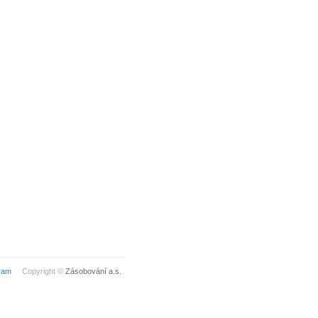
ram
Copyright ©
Zásobování a.s.