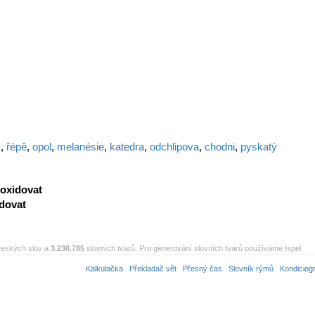
ý
,
řépě
,
opol
,
melanésie
,
katedra
,
odchlipova
,
chodni
,
pyskatý
oxidovat
dovat
eských slov a
3.230.785
slovních tvarů. Pro generování slovních tvarů používáme Ispel.
Kalkulačka
Překladač vět
Přesný čas
Slovník rýmů
Kondiciog