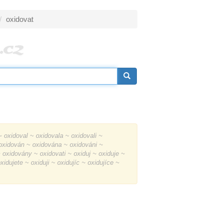
oxidovat
 oxidoval ~ oxidovala ~ oxidovali ~
 oxidován ~ oxidována ~ oxidováni ~
oxidovány ~ oxidovati ~ oxiduj ~ oxiduje ~
idujete ~ oxiduji ~ oxidujíc ~ oxidujíce ~