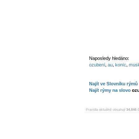
Naposledy hledáno:
ozubení
,
au
,
koníc
,
mus
Najít ve Slovníku rýmů
Najít rýmy na slovo
oz
Pravidla aktuálně obsahují
34.846
č