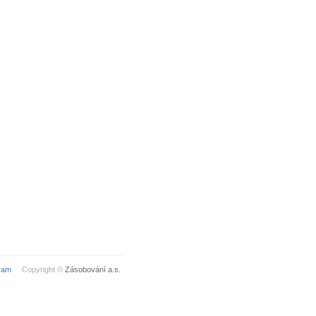
ram
Copyright ©
Zásobování a.s.