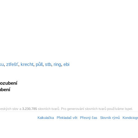
ku
,
ztřešť
,
krecht
,
půll
,
stb
,
ring
,
ebi
ozubení
ubení
eských slov a
3.230.785
slovních tvarů. Pro generování slovních tvarů používáme Ispel.
Kalkulačka
Překladač vět
Přesný čas
Slovník rýmů
Kondiciog