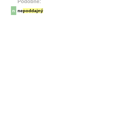
Podobné:
n
ne
poddajný