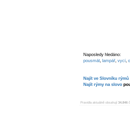
Naposledy hledáno:
pousmát
,
lampář
,
vycí
,
o
Najít ve Slovníku rýmů
Najít rýmy na slovo
po
Pravidla aktuálně obsahují
34.846
č