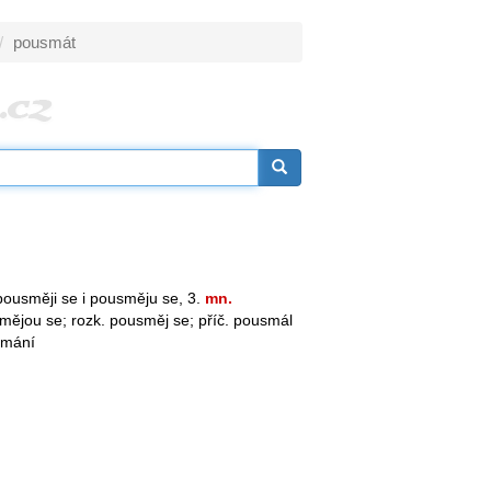
pousmát
ousměji se i pousměju se, 3.
mn.
mějou se; rozk. pousměj se; příč. pousmál
smání