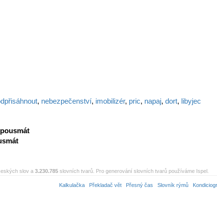
dpřisáhnout
,
nebezpečenství
,
imobilizér
,
pric
,
napaj
,
dort
,
libyjec
pousmát
usmát
eských slov a
3.230.785
slovních tvarů. Pro generování slovních tvarů používáme Ispel.
Kalkulačka
Překladač vět
Přesný čas
Slovník rýmů
Kondiciog