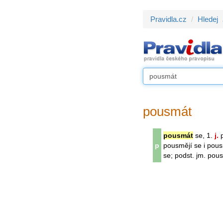
Pravidla.cz
Hledej
pousmát
pousmát
se, 1.
j.
p
p
pousmějí se i pous
se; podst. jm. pou