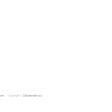
ram
Copyright ©
Zásobování a.s.