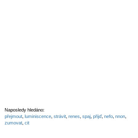
Naposledy hledáno:
přejmout
,
luminiscence
,
strávit
,
renes
,
spaj
,
přijď
,
nefo
,
nnon
,
zumovat
,
cit