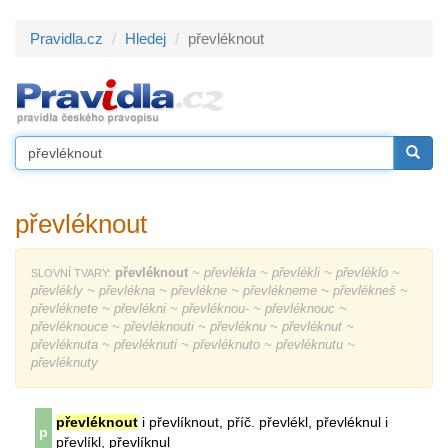
Pravidla.cz
Hledej
převléknout
převléknout
převléknout
~ převlékla ~ převlékli ~ převléklo ~
SLOVNÍ TVARY:
převlékly ~ převlékna ~ převlékne ~ převlékneme ~ převlékneš ~
převléknete ~ převlékni ~ převléknou- ~ převléknouc ~
převléknouce ~ převléknouti ~ převléknu ~ převléknut ~
převléknuta ~ převléknuti ~ převléknuto ~ převléknutu ~
převléknuty
převléknout
i převlíknout, příč. převlékl, převléknul i
p
převlíkl, převlíknul