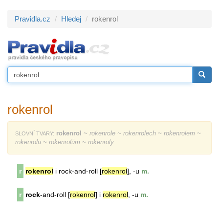
Pravidla.cz
Hledej
rokenrol
rokenrol
rokenrol
~ rokenrole ~ rokenrolech ~ rokenrolem ~
SLOVNÍ TVARY:
rokenrolu ~ rokenrolům ~ rokenroly
r
rokenrol
i rock-and-roll [
rokenrol
], -u
m.
r
rock
-and-roll [
rokenrol
] i
rokenrol
, -u
m.