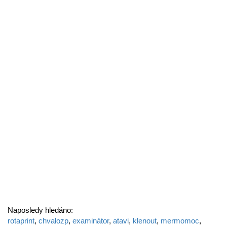
Naposledy hledáno:
rotaprint
,
chvalozp
,
examinátor
,
atavi
,
klenout
,
mermomoc
,