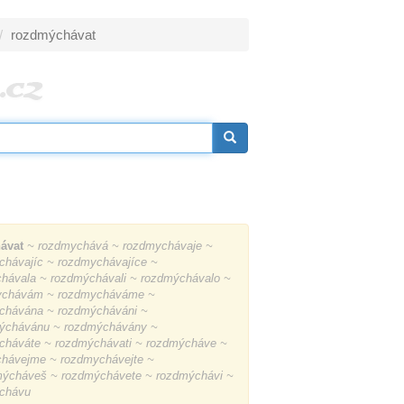
rozdmýchávat
ávat
~ rozdmychává ~ rozdmychávaje ~
chávajíc ~ rozdmychávajíce ~
hávala ~ rozdmýchávali ~ rozdmýchávalo ~
ychávám ~ rozdmycháváme ~
chávána ~ rozdmýcháváni ~
ýchávánu ~ rozdmýchávány ~
cháváte ~ rozdmýchávati ~ rozdmýcháve ~
hávejme ~ rozdmychávejte ~
ýcháveš ~ rozdmýchávete ~ rozdmýchávi ~
chávu