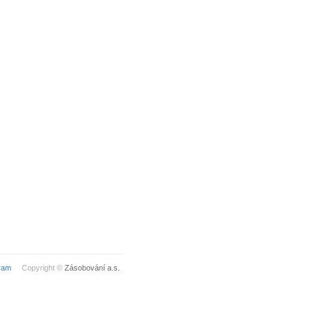
ram
Copyright ©
Zásobování a.s.