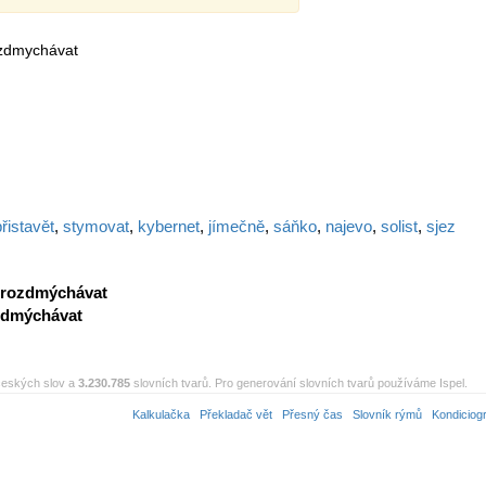
ozdmychávat
přistavět
,
stymovat
,
kybernet
,
jímečně
,
sáňko
,
najevo
,
solist
,
sjez
rozdmýchávat
zdmýchávat
eských slov a
3.230.785
slovních tvarů. Pro generování slovních tvarů používáme Ispel.
Kalkulačka
Překladač vět
Přesný čas
Slovník rýmů
Kondiciog