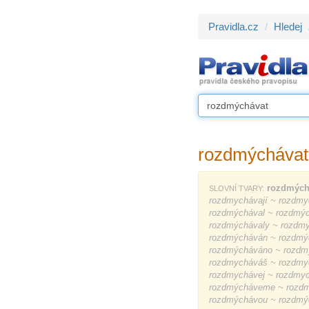
Pravidla.cz
Hledej
rozdmýchávat
rozdmých
SLOVNÍ TVARY:
rozdmychávají ~ rozdmy
rozdmýchával ~ rozdmýc
rozdmýchávaly ~ rozdm
rozdmýcháván ~ rozdmý
rozdmýcháváno ~ rozdm
rozdmycháváš ~ rozdmy
rozdmychávej ~ rozdmyc
rozdmýcháveme ~ rozdm
rozdmýchávou ~ rozdmý