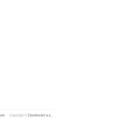
ram
Copyright ©
Zásobování a.s.