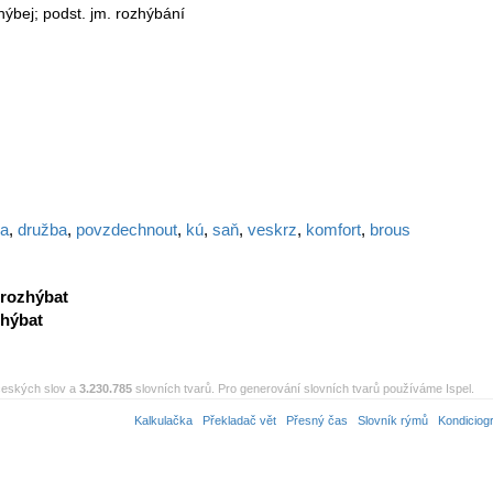
zhýbej; podst. jm. rozhýbání
la
,
družba
,
povzdechnout
,
kú
,
saň
,
veskrz
,
komfort
,
brous
rozhýbat
zhýbat
eských slov a
3.230.785
slovních tvarů. Pro generování slovních tvarů používáme Ispel.
Kalkulačka
Překladač vět
Přesný čas
Slovník rýmů
Kondiciog