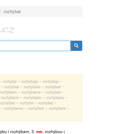
rozhýbat
 rozhýbá ~ rozhýbaje ~ rozhýbají ~
 ~ rozhýbal ~ rozhýbala ~ rozhýbali ~
~ rozhýbám ~ rozhýbáme ~ rozhýbán ~
~ rozhýbáno ~ rozhýbánu ~ rozhýbány ~
rozhýbati ~ rozhýbe ~ rozhýbej ~
 ~ rozhýbeme ~ rozhýbeš ~ rozhýbete ~
ýbu i rozhýbám, 3.
mn.
rozhýbou i