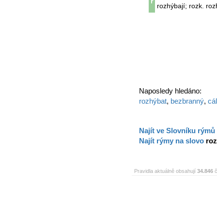
r
rozhýbají; rozk. ro
Naposledy hledáno:
rozhýbat
,
bezbranný
,
cá
Najít ve Slovníku rýmů
Najít rýmy na slovo
ro
Pravidla aktuálně obsahují
34.846
č