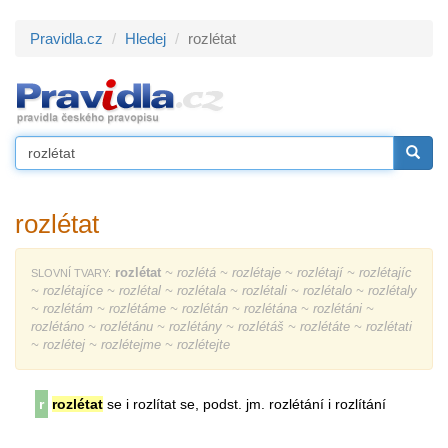
Pravidla.cz
Hledej
rozlétat
rozlétat
rozlétat
~ rozlétá ~ rozlétaje ~ rozlétají ~ rozlétajíc
SLOVNÍ TVARY:
~ rozlétajíce ~ rozlétal ~ rozlétala ~ rozlétali ~ rozlétalo ~ rozlétaly
~ rozlétám ~ rozlétáme ~ rozlétán ~ rozlétána ~ rozlétáni ~
rozlétáno ~ rozlétánu ~ rozlétány ~ rozlétáš ~ rozlétáte ~ rozlétati
~ rozlétej ~ rozlétejme ~ rozlétejte
r
rozlétat
se i rozlítat se, podst. jm. rozlétání i rozlítání