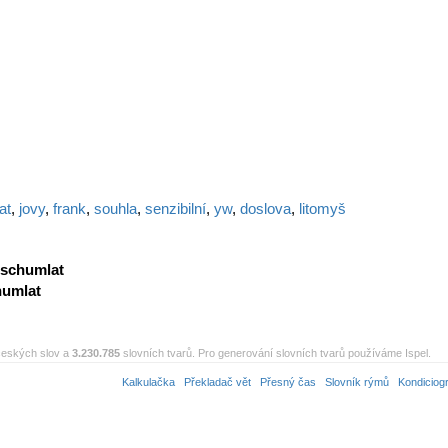
at
,
jovy
,
frank
,
souhla
,
senzibilní
,
yw
,
doslova
,
litomyš
schumlat
humlat
eských slov a
3.230.785
slovních tvarů. Pro generování slovních tvarů používáme Ispel.
Kalkulačka
Překladač vět
Přesný čas
Slovník rýmů
Kondiciog