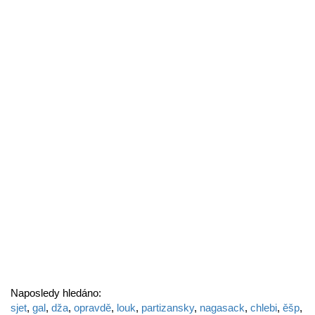
Naposledy hledáno:
sjet
,
gal
,
dža
,
opravdě
,
louk
,
partizansky
,
nagasack
,
chlebi
,
ěšp
,