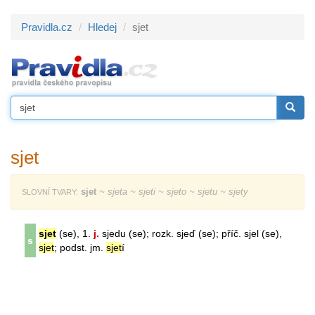
Pravidla.cz
Hledej
sjet
sjet
sjet
~ sjeta ~ sjeti ~ sjeto ~ sjetu ~ sjety
SLOVNÍ TVARY:
sjet
(se), 1.
j.
sjedu (se); rozk. sjeď (se); příč. sjel (se),
s
sjet
; podst. jm.
sjet
í