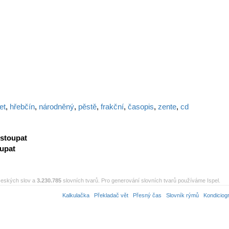
et
,
hřebčín
,
národněný
,
pěstě
,
frakční
,
časopis
,
zente
,
cd
stoupat
upat
eských slov a
3.230.785
slovních tvarů. Pro generování slovních tvarů používáme Ispel.
Kalkulačka
Překladač vět
Přesný čas
Slovník rýmů
Kondiciog