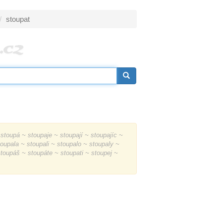
stoupat
stoupá ~ stoupaje ~ stoupají ~ stoupajíc ~
toupala ~ stoupali ~ stoupalo ~ stoupaly ~
oupáš ~ stoupáte ~ stoupati ~ stoupej ~