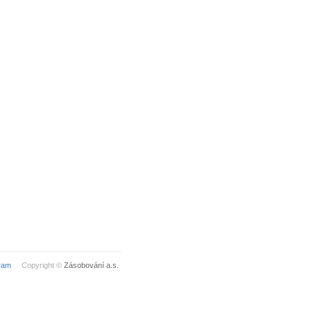
ram
Copyright ©
Zásobování a.s.