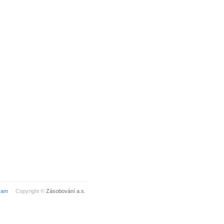
ram
Copyright ©
Zásobování a.s.