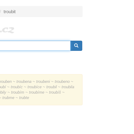
troubit
rouben ~ troubena ~ troubeni ~ troubeno ~
ubí ~ troubíc ~ troubíce ~ troubil ~ troubila
oubily ~ troubím ~ troubíme ~ troubíš ~
 ~ trubme ~ trubte