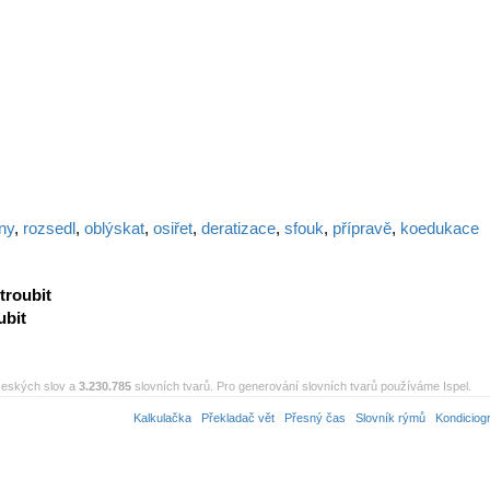
ny
,
rozsedl
,
oblýskat
,
osiřet
,
deratizace
,
sfouk
,
přípravě
,
koedukace
troubit
ubit
eských slov a
3.230.785
slovních tvarů. Pro generování slovních tvarů používáme Ispel.
Kalkulačka
Překladač vět
Přesný čas
Slovník rýmů
Kondiciog