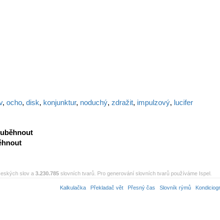
v
,
ocho
,
disk
,
konjunktur
,
noduchý
,
zdražit
,
impulzový
,
lucifer
uběhnout
ěhnout
eských slov a
3.230.785
slovních tvarů. Pro generování slovních tvarů používáme Ispel.
Kalkulačka
Překladač vět
Přesný čas
Slovník rýmů
Kondiciog