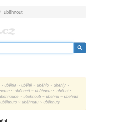
uběhnout
~ uběhla ~ uběhli ~ uběhlo ~ uběhly ~
neme ~ uběhneš ~ uběhnete ~ uběhni ~
uběhnouce ~ uběhnouti ~ uběhnu ~ uběhnut
 uběhnuto ~ uběhnutu ~ uběhnuty
běhl