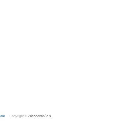
ram
Copyright ©
Zásobování a.s.