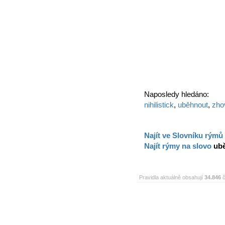
Naposledy hledáno:
nihilistick
,
uběhnout
,
zho
Najít ve Slovníku rýmů
Najít rýmy na slovo
ub
Pravidla aktuálně obsahují
34.846
č