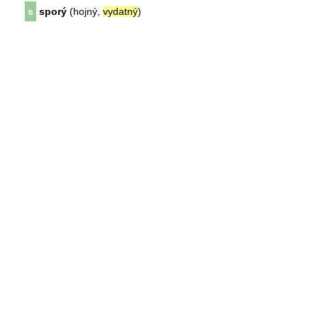
s
sporý
(hojný,
vydatný
)