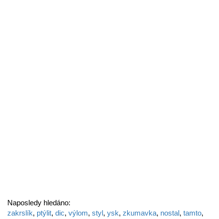
Naposledy hledáno:
zakrslík
,
ptýlit
,
dic
,
výlom
,
styl
,
ysk
,
zkumavka
,
nostal
,
tamto
,