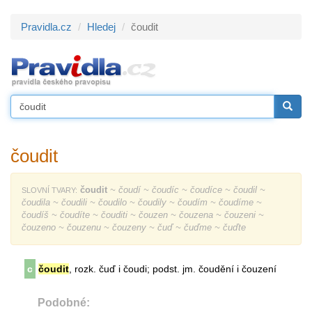
Pravidla.cz
Hledej
čoudit
čoudit
čoudit
~ čoudí ~ čoudíc ~ čoudíce ~ čoudil ~
SLOVNÍ TVARY:
čoudila ~ čoudili ~ čoudilo ~ čoudily ~ čoudím ~ čoudíme ~
čoudíš ~ čoudíte ~ čouditi ~ čouzen ~ čouzena ~ čouzeni ~
čouzeno ~ čouzenu ~ čouzeny ~ čuď ~ čuďme ~ čuďte
c
čoudit
, rozk. čuď i čoudi; podst. jm. čoudění i čouzení
Podobné: