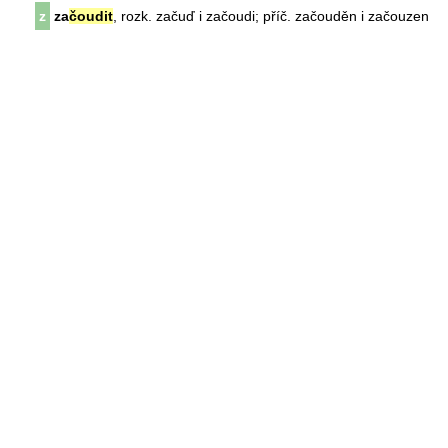
z
za
čoudit
, rozk. začuď i začoudi; příč. začouděn i začouzen