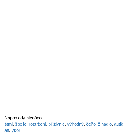
Naposledy hledáno:
štmi
,
špejle
,
roztržení
,
příživnic
,
výhodný
,
čeňo
,
žihadlo
,
autik
,
aff
,
ýkol