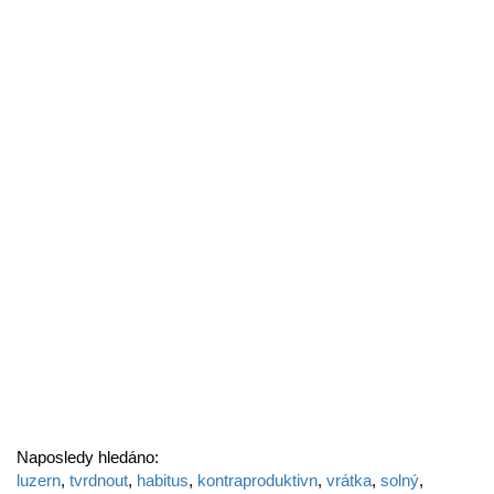
Naposledy hledáno:
luzern
,
tvrdnout
,
habitus
,
kontraproduktivn
,
vrátka
,
solný
,