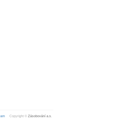
ram
Copyright ©
Zásobování a.s.