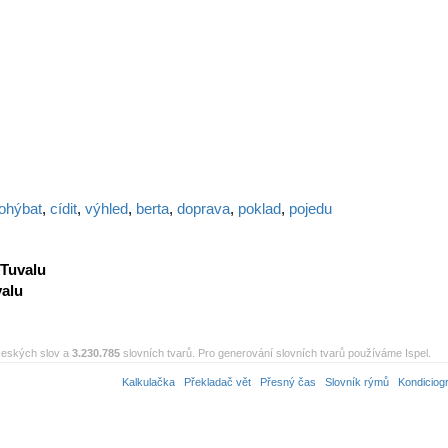
ohýbat
,
cídit
,
výhled
,
berta
,
doprava
,
poklad
,
pojedu
Tuvalu
alu
eských slov a
3.230.785
slovních tvarů. Pro generování slovních tvarů používáme Ispel.
Kalkulačka
Překladač vět
Přesný čas
Slovník rýmů
Kondiciog