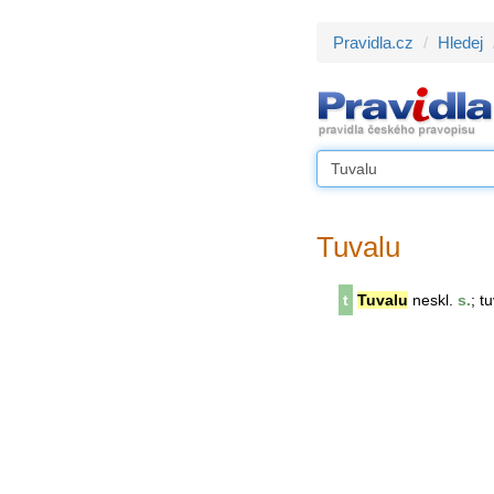
Pravidla.cz
Hledej
Tuvalu
t
Tuvalu
neskl.
s.
; t