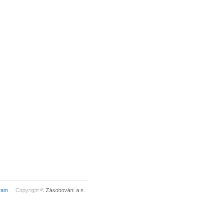
ram
Copyright ©
Zásobování a.s.