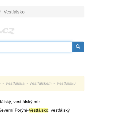
Vestfálsko
o
~ Vestfálska ~ Vestfálskem ~ Vestfálsku
tfálský; vestfálský mír
Severní Porýní-
Vestfálsko
; vestfálský