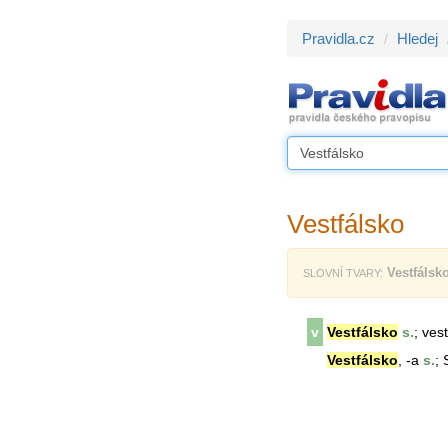
Pravidla.cz
Hledej
Vestfálsko
Vestfálsk
SLOVNÍ TVARY:
v
Vestfálsko
s.
; ves
Vestfálsko
, -a
s.
; 