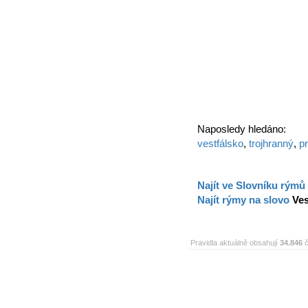
Naposledy hledáno:
vestfálsko
,
trojhranný
,
p
Najít ve Slovníku rýmů
Najít rýmy na slovo
Ves
Pravidla aktuálně obsahují
34.846
č