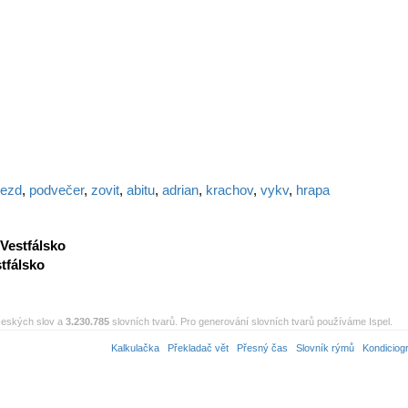
rezd
,
podvečer
,
zovit
,
abitu
,
adrian
,
krachov
,
vykv
,
hrapa
Vestfálsko
tfálsko
eských slov a
3.230.785
slovních tvarů. Pro generování slovních tvarů používáme Ispel.
Kalkulačka
Překladač vět
Přesný čas
Slovník rýmů
Kondiciog