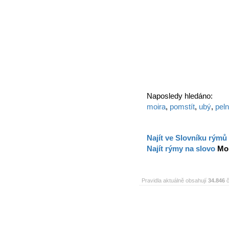
Naposledy hledáno:
moira
,
pomstít
,
ubý
,
peln
Najít ve Slovníku rýmů
Najít rýmy na slovo
Mo
Pravidla aktuálně obsahují
34.846
č