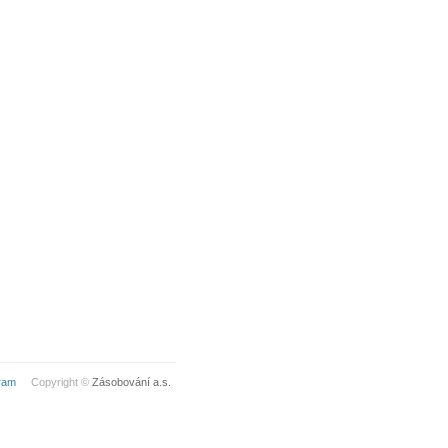
ram
Copyright ©
Zásobování a.s.