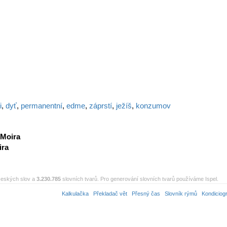
i
,
dyť
,
permanentní
,
edme
,
záprstí
,
ježíš
,
konzumov
Moira
ira
eských slov a
3.230.785
slovních tvarů. Pro generování slovních tvarů používáme Ispel.
Kalkulačka
Překladač vět
Přesný čas
Slovník rýmů
Kondiciog