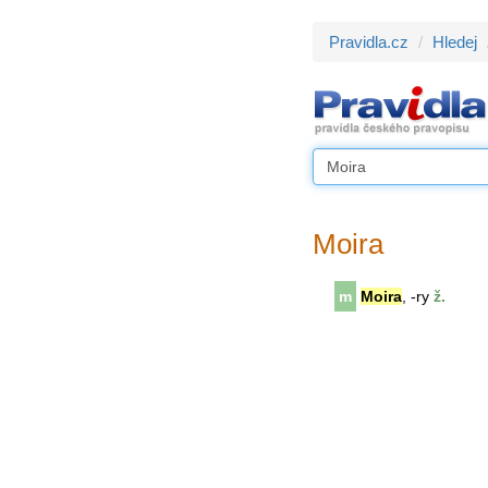
Pravidla.cz
Hledej
Moira
m
Moira
, -ry
ž.