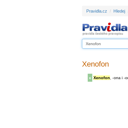
Pravidla.cz
Hledej
Xenofon
x
Xenofon
, -ona i -