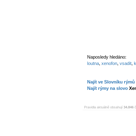
Naposledy hledáno:
loutna
,
xenofon
,
vsadit
,
Najít ve Slovníku rýmů
Najít rýmy na slovo
Xe
Pravidla aktuálně obsahují
34.846
č