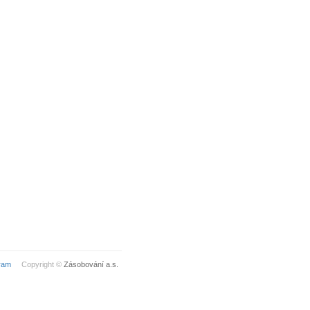
ram
Copyright ©
Zásobování a.s.