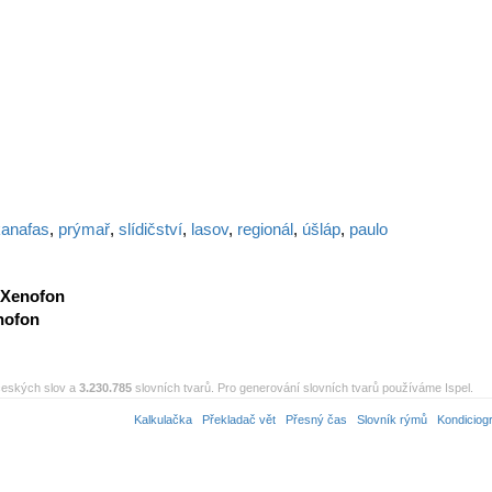
kanafas
,
prýmař
,
slídičství
,
lasov
,
regionál
,
úšláp
,
paulo
Xenofon
nofon
eských slov a
3.230.785
slovních tvarů. Pro generování slovních tvarů používáme Ispel.
Kalkulačka
Překladač vět
Přesný čas
Slovník rýmů
Kondiciog