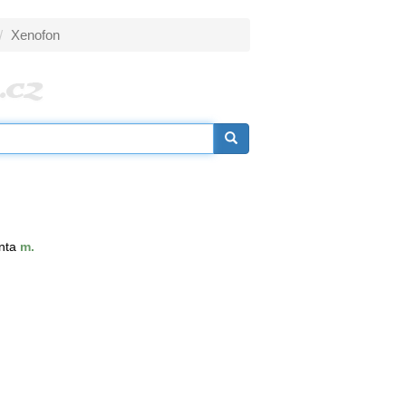
Xenofon
onta
m.