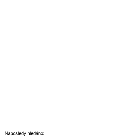
Naposledy hledáno: