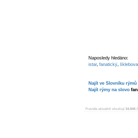
Naposledy hledáno:
istar
,
fanatický
,
šklebova
Najít ve Slovníku rýmů
Najít rýmy na slovo
fan
Pravidla aktuálně obsahují
34.846
č