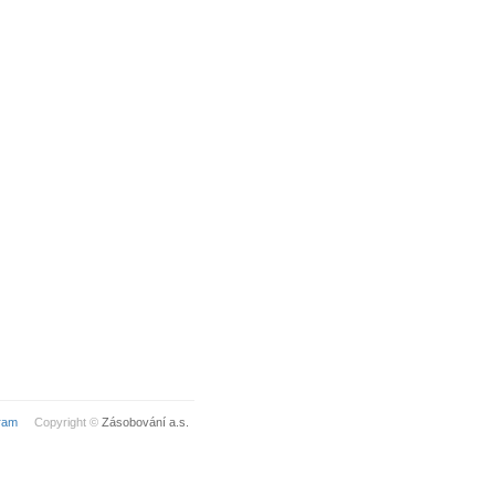
ram
Copyright ©
Zásobování a.s.