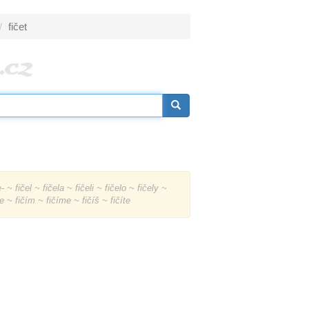
fičet
- ~ fičel ~ fičela ~ fičeli ~ fičelo ~ fičely ~
íce ~ fičím ~ fičíme ~ fičíš ~ fičíte