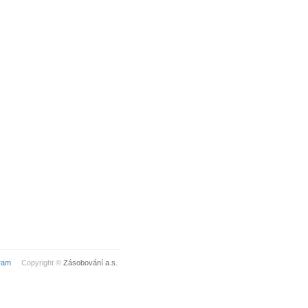
ram
Copyright ©
Zásobování a.s.