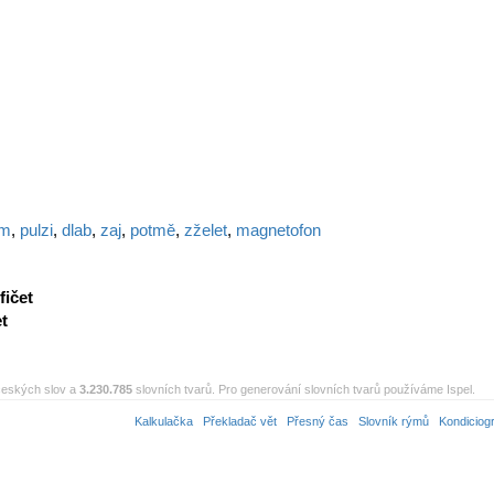
am
,
pulzi
,
dlab
,
zaj
,
potmě
,
zželet
,
magnetofon
fičet
et
eských slov a
3.230.785
slovních tvarů. Pro generování slovních tvarů používáme Ispel.
Kalkulačka
Překladač vět
Přesný čas
Slovník rýmů
Kondiciog