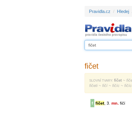
Pravidla.cz
Hledej
fičet
fičet
~ fiče
SLOVNÍ TVARY:
fičeti ~ fičí ~ fičíc ~ fič
f
fičet
, 3.
mn.
fičí