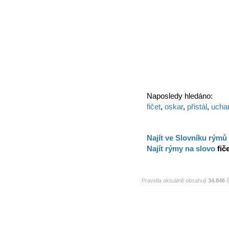
Naposledy hledáno:
fičet
,
oskar
,
přistál
,
uch
Najít ve Slovníku rýmů
Najít rýmy na slovo
fič
Pravidla aktuálně obsahují
34.846
č