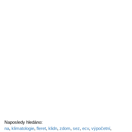
Naposledy hledáno:
na
,
klimatologie
,
fleret
,
klidn
,
zdom
,
sez
,
ecv
,
výpočetní
,