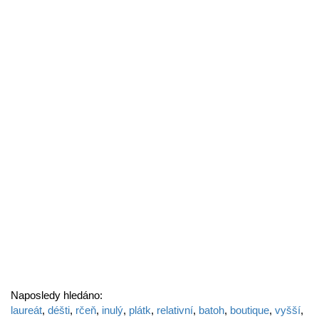
Naposledy hledáno:
laureát
,
déšti
,
rčeň
,
inulý
,
plátk
,
relativní
,
batoh
,
boutique
,
vyšší
,