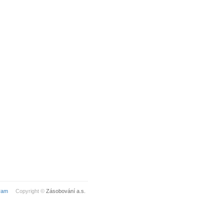
ram
Copyright ©
Zásobování a.s.