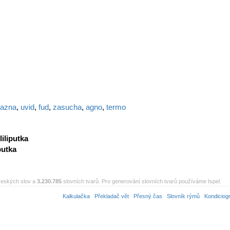
azna
,
uvid
,
fud
,
zasucha
,
agno
,
termo
liliputka
iputka
eských slov a
3.230.785
slovních tvarů. Pro generování slovních tvarů používáme Ispel.
Kalkulačka
Překladač vět
Přesný čas
Slovník rýmů
Kondiciog