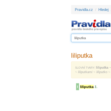
Pravidla.cz
Hledej
liliputka
liliputka
~ 
SLOVNÍ TVARY:
~ liliputkami ~ liliputko ~ 
l
liliputka
ž.