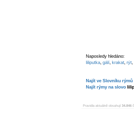
Naposledy hledáno:
liliputka
,
gálí
,
krakat
,
rýt
,
Najít ve Slovníku rýmů
Najít rýmy na slovo
lil
Pravidla aktuálně obsahují
34.846
č