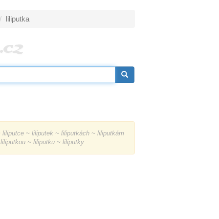
liliputka
liliputce ~ liliputek ~ liliputkách ~ liliputkám
liliputkou ~ liliputku ~ liliputky