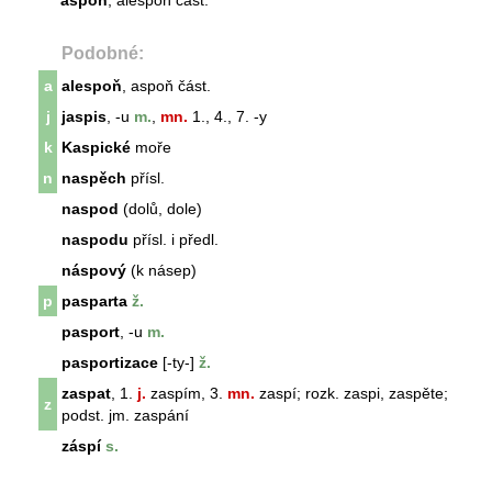
aspoň
, alespoň část.
Podobné:
a
alespoň
, aspoň část.
j
jaspis
, -u
m.
,
mn.
1., 4., 7. -y
k
Kaspické
moře
n
naspěch
přísl.
naspod
(dolů, dole)
naspodu
přísl. i předl.
náspový
(k násep)
p
pasparta
ž.
pasport
, -u
m.
pasportizace
[-ty-]
ž.
zaspat
, 1.
j.
zaspím, 3.
mn.
zaspí; rozk. zaspi, zaspěte;
z
podst. jm. zaspání
záspí
s.