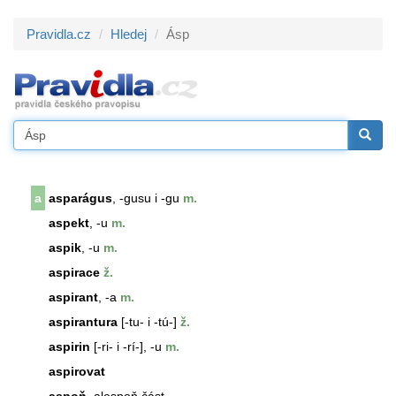
Pravidla.cz
Hledej
Ásp
a
asparágus
, -gusu i -gu
m.
aspekt
, -u
m.
aspik
, -u
m.
aspirace
ž.
aspirant
, -a
m.
aspirantura
[-tu- i -tú-]
ž.
aspirin
[-ri- i -rí-], -u
m.
aspirovat