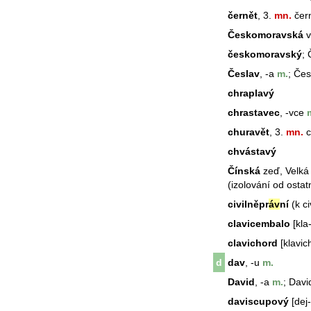
černět
, 3.
mn.
čern
Českomoravská
v
českomoravský
;
Česlav
, -a
m.
;
Čes
chraplavý
chrastavec
, -vce
m
churavět
, 3.
mn.
c
chvástavý
Čínská
zeď, Velká 
(izolování od ostat
civilněpr
áv
ní
(k ci
clavicembalo
[kla
clavichord
[klavich
d
dav
, -u
m.
David
, -a
m.
;
Davi
daviscupový
[dej-