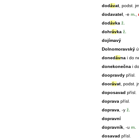
dod
áv
at
, podst. j
dodavatel
, -e
m.
,
dod
áv
ka
ž.
dohr
áv
ka
ž.
dojímavý
Dolnomoravský
ú
doned
áv
na
i do n
donekonečna
i d
doopravdy
přísl.
door
áv
at
, podst. 
doposavad
přísl.
doprava
přísl.
doprava
, -y
ž.
dopravní
dopravník
, -u
m.
dosavad
přísl.