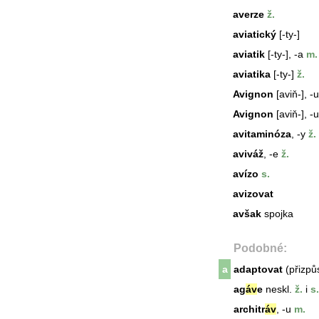
averze
ž.
aviatický
[-ty-]
aviatik
[-ty-], -a
m.
aviatika
[-ty-]
ž.
Avignon
[aviň-], -u
Avignon
[aviň-], -u
avitaminóza
, -y
ž.
aviváž
, -e
ž.
avízo
s.
avizovat
avšak
spojka
Podobné:
a
adaptovat
(přizpůs
ag
áv
e
neskl.
ž.
i
s.
architr
áv
, -u
m.