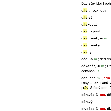
Davisův
[dej-] poh
d
áv
it
, rozk. dav
d
áv
ivý
d
áv
kovat
d
áv
no
přísl.
d
áv
nověk
, -u
m.
d
áv
nověký
d
áv
ný
děd
, -a
m.
;
děd
Vš
děkanát
, -u
m.
; D
děkanství
s.
den
, dne
m.
,
jedn.
i dny, 2. dní i dnů
pr
áv
; Štědrý
den
; 
děravět
, 3.
mn.
děr
děravý
divočet
, 3.
mn.
div