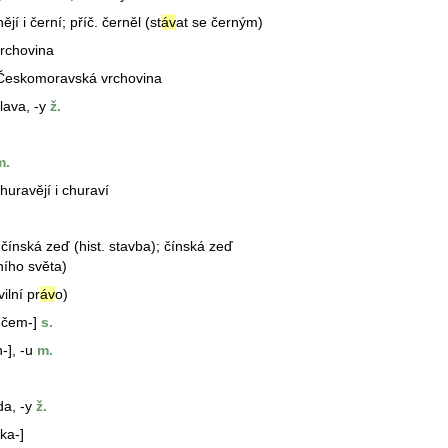
ějí i černí; příč. černěl (st
áv
at se černým)
rchovina
 Českomoravská vrchovina
lav
a, -y
ž.
.
huravějí i churaví
čínská zeď (hist. stavba); čínská zeď
ního světa)
vilní pr
áv
o)
-čem-]
s.
-], -u
m.
d
a, -y
ž.
ka-]