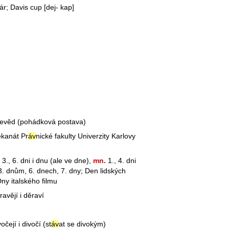
ár; Davis cup [dej- kap]
evěd (pohádková postava)
ěkanát Pr
áv
nické fakulty Univerzity Karlovy
3., 6. dni i dnu (ale ve dne),
mn.
1., 4. dni
, 3. dnům, 6. dnech, 7. dny; Den lidských
Dny italského filmu
avějí i děraví
očejí i divočí (st
áv
at se divokým)