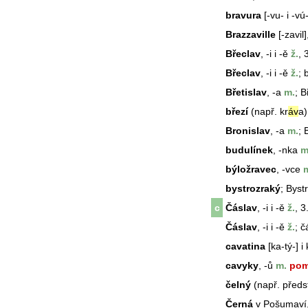
bravura
[-vu- i -vú-
Brazzaville
[-zavil],
Břeclav
, -i i -ě
ž.
, 
Břeclav
, -i i -ě
ž.
; 
Břetislav
, -a
m.
;
B
březí
(např. kr
áv
a)
Bronislav
, -a
m.
;
budulínek
, -nka
m
býložravec
, -vce
m
bystrozraký
; Byst
c
Čáslav
, -i i -ě
ž.
, 3
Čáslav
, -i i -ě
ž.
; č
cavatina
[ka-tý-] i 
cavyky
, -ů
m.
pom
čelný
(např. předst
Černá
v Pošumaví,