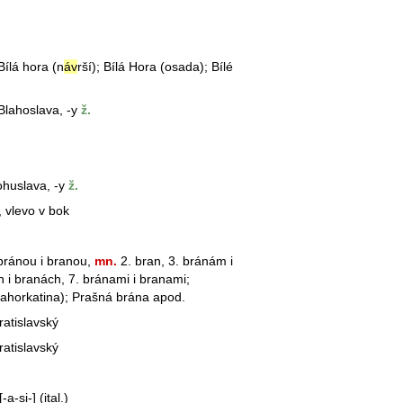
 Bílá hora (n
áv
rší); Bílá Hora (osada); Bílé
Blahoslav
a, -y
ž.
ohuslava, -y
ž.
, vlevo v
bok
bránou i branou,
mn.
2. bran, 3. bránám i
 i branách, 7.
brána
mi i branami;
ahorkatina); Prašná
brána
apod.
bratislavský
bratislavský
-a-si-] (ital.)