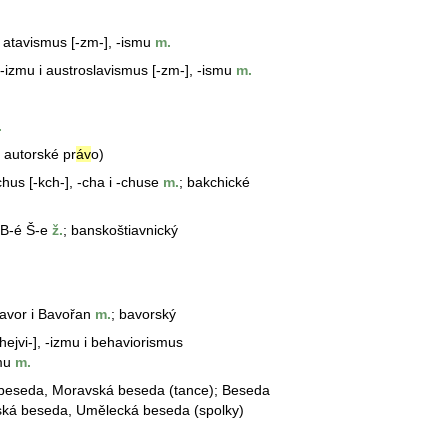
i atavismus [-zm-], -ismu
m.
 -izmu i austroslavismus [-zm-], -ismu
m.
.
 autorské pr
áv
o)
chus [-kch-], -cha i -chuse
m.
; bakchické
 B-é Š-e
ž.
; banskoštiavnický
Bavor i Bavořan
m.
; bavorský
hejvi-], -izmu i behaviorismus
mu
m.
beseda
, Moravská
beseda
(tance); Beseda
ská
beseda
, Umělecká
beseda
(spolky)