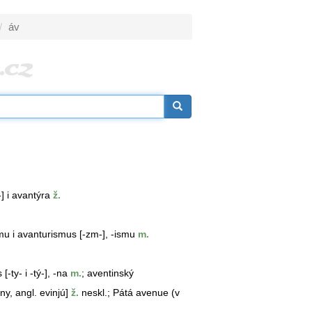
áv
-] i avantýra
ž.
zmu i avanturismus [-zm-], -ismu
m.
 [-ty- i -tý-], -na
m.
; aventinský
ny, angl. evinjú]
ž.
neskl.; Pátá
avenue
(v