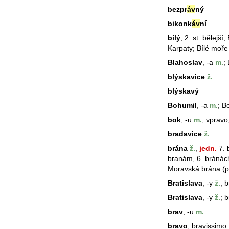
bezpr
áv
ný
bikonk
áv
ní
bílý
, 2. st. bělejší;
Karpaty; Bílé moře
Blahoslav
, -a
m.
;
blýskavice
ž.
blýskavý
Bohumil
, -a
m.
; B
bok
, -u
m.
; vpravo
bradavice
ž.
brána
ž.
,
jedn.
7. 
branám, 6. bránách
Moravská
brána
(p
Bratislava
, -y
ž.
; 
Bratislava
, -y
ž.
; 
brav
, -u
m.
bravo
; bravissimo [