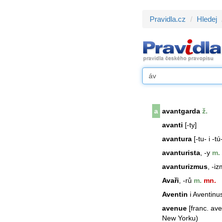
Pravidla.cz
Hledej
a
avantgarda
ž.
avanti
[-ty]
avantura
[-tu- i -tú
avanturista
, -y
m.
avanturizmus
, -i
Avaři
, -rů
m.
mn.
Aventin
i
Aventin
us
avenue
[franc. ave
New Yorku)