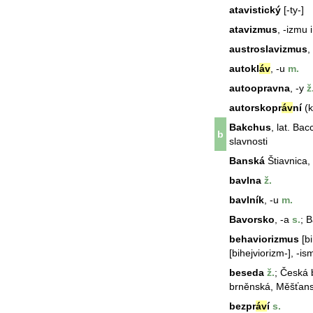
atavistický
[-ty-]
atavizmus
, -izmu 
austroslavizmus
,
autokl
áv
, -u
m.
autoopravna
, -y
ž
autorskopr
áv
ní
(k
Bakchus
, lat. Bac
b
slavnosti
Banská
Štiavnica,
bavlna
ž.
bavlník
, -u
m.
Bavorsko
, -a
s.
; 
behaviorizmus
[bi
[bihejviorizm-], -is
beseda
ž.
; Česká
brněnská, Měšťan
bezpr
áv
í
s.