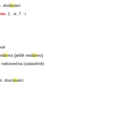
m. dod
áv
ání
mn.
1. -é, 7. -i
val
ed
áv
na (ještě ned
áv
no)
o nekonečna (ustavičně)
jm. door
áv
ání