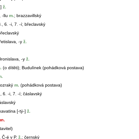
]
ž.
 -llu
m.
; brazzavillský
3., 6. -i, 7. -í; břeclavský
břeclavský
řetislav
a, -y
ž.
Bronislav
a, -y
ž.
.
(o dítěti); Budulínek (pohádková postava)
.
rozraký
m.
(pohádková postava)
., 6. -i, 7. -í; čáslavský
áslavský
kavatina [-tý-]
ž.
n.
avitel)
 Č-é v P.
ž.
; černský